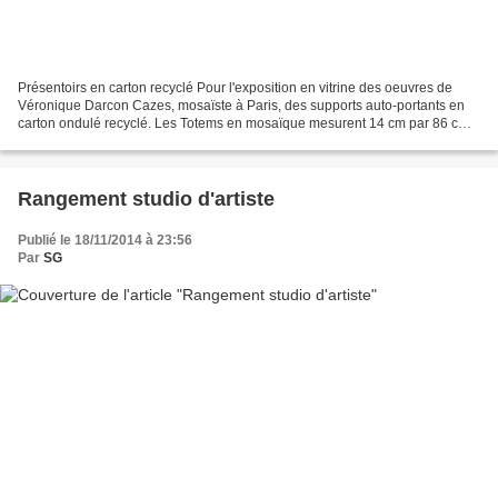
Présentoirs en carton recyclé Pour l'exposition en vitrine des oeuvres de
Véronique Darcon Cazes, mosaïste à Paris, des supports auto-portants en
carton ondulé recyclé. Les Totems en mosaïque mesurent 14 cm par 86 cm
et pèsent 5 kg. Le tableau en galets...
Rangement studio d'artiste
Publié le 18/11/2014 à 23:56
Par
SG