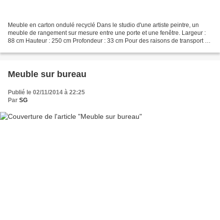
Meuble en carton ondulé recyclé Dans le studio d'une artiste peintre, un
meuble de rangement sur mesure entre une porte et une fenêtre. Largeur :
88 cm Hauteur : 250 cm Profondeur : 33 cm Pour des raisons de transport et
d'accès au studio, le meuble est...
Meuble sur bureau
Publié le 02/11/2014 à 22:25
Par
SG