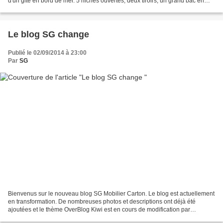
d'un gite en bord de mer. 5 niches ouvertes, deux tiroirs, un grand bac en
carton renforcé. Carton ondulé recyclé...
Le blog SG change
Publié le 02/09/2014 à 23:00
Par
SG
Bienvenus sur le nouveau blog SG Mobilier Carton. Le blog est actuellement
en transformation. De nombreuses photos et descriptions ont déjà été
ajoutées et le thème OverBlog Kiwi est en cours de modification par
MyPixelFactory Bonne visite, à bientôt...