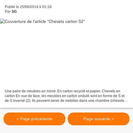
Publié le 25/08/2014 à 01:18
Par
SG
Une paire de meubles en miroir. En carton recyclé et papier. Chevets en
carton En vue de face, les meubles en carton ondulé sont en forme de S et
de S inversé (2). Ils peuvent servir de mobilier dans une chambre (chevets)
ou de petite desserte d'appoint...
< Page précédente
Page suivante >