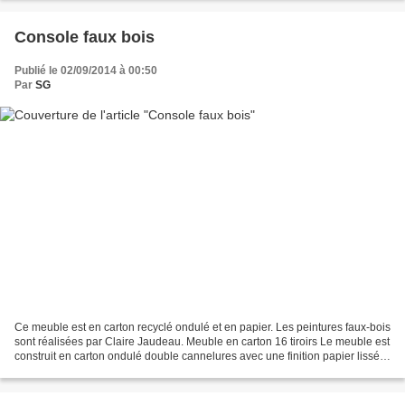
Console faux bois
Publié le 02/09/2014 à 00:50
Par
SG
Ce meuble est en carton recyclé ondulé et en papier. Les peintures faux-bois
sont réalisées par Claire Jaudeau. Meuble en carton 16 tiroirs Le meuble est
construit en carton ondulé double cannelures avec une finition papier lissé,
seuls les boutons de...