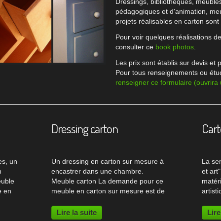
Dressings, bibliothèques, meubles 
pédagogiques et d'animation, meu
projets réalisables en carton son
Pour voir quelques réalisations 
consulter ce
book photos
.
Les prix sont établis sur devis et p
Pour tous renseignements ou étu
renseigner ce formulaire (ouvrira
Dressing carton
Cart
s, un
Un dressing en carton sur mesure à
La sem
n
encastrer dans une chambre.
et art
euble
Meuble carton La demande pour ce
matér
e en
meuble en carton sur mesure est de
artist
e, en
combler l'espace prévu pour un
survol
placard de rangement dans une
comme
Lire la suite
Lire
Le
chambre. Le meuble encastré a un
Constr