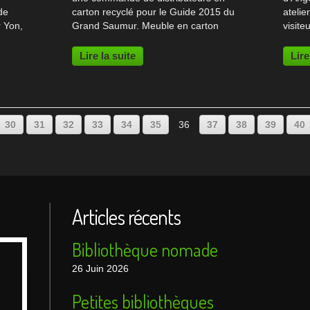
de
carton recyclé pour le Guide 2015 du
atelie
r Yon,
Grand Saumur. Meuble en carton
visite
leur
distributeur de brochures Le Guide
décou
2015 du Grand Saumur est une
Atelie
Lire la suite
Lire
de
brochure de 200 pages, distribuée
dans l
gratuitement dans...
l'Amph
10
20
30
31
32
33
34
35
36
37
38
39
40
Articles récents
Bibliothèque nomade
26 Juin 2026
Petites bibliothèques