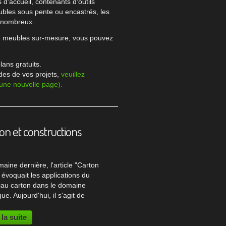
d'accueil, contenants d'outils
bles sous pente ou encastrés, les
t nombreux.
de meubles sur-mesure, vous pouvez
lans gratuits.
des de vos projets,
veuillez
 une nouvelle page).
on et constructions
aine dernière, l'article "Carton
" évoquait les applications du
iau carton dans le domaine
ique. Aujourd'hui, il s'agit de
er les possibilités du carton
 matériau de construction.
 la suite
uctions carton Le carton tel