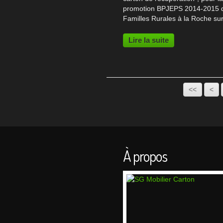
promotion BPJEPS 2014-2015 
Familles Rurales à la Roche su
Stage carton Dans le cadre de 
formation BPJEPS (Brevet
Lire la suite
Professionnel de la Jeunesse, 
l'Education Populaire et du...
<<
<
À propos