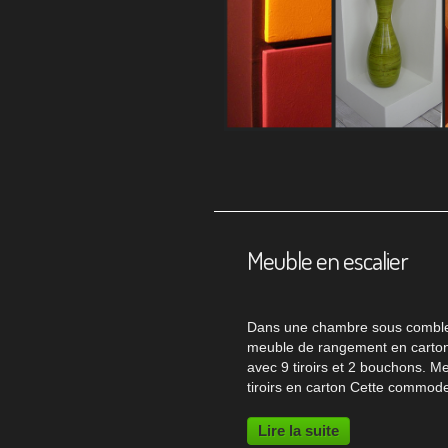
Meuble en escalier
Dans une chambre sous comble
meuble de rangement en carto
avec 9 tiroirs et 2 bouchons. M
tiroirs en carton Cette commod
carton est fabriquée sur mesur
"escalier" pour s'insérer sous la
Lire la suite
pente d'une pièce de combles. 