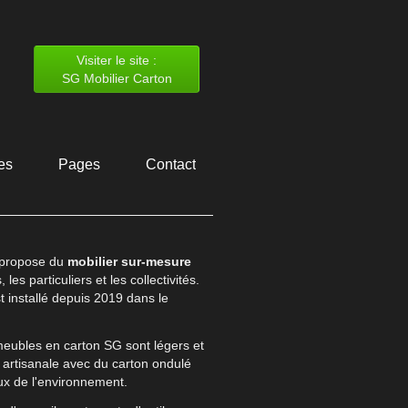
Visiter le site :
SG Mobilier Carton
es
Pages
Contact
 propose du
mobilier sur-mesure
les particuliers et les collectivités.
st installé depuis 2019 dans le
ubles en carton SG sont légers et
n artisanale avec du carton ondulé
ux de l'environnement.