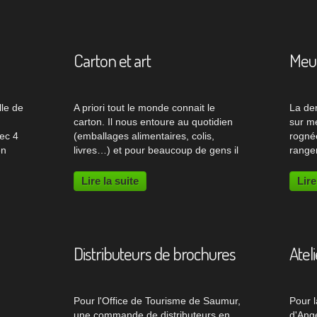
usage de dressing avec penderies...
qu'on.
Carton et art
Meub
le de
A priori tout le monde connait le
La de
carton. Il nous entoure au quotidien
sur m
ec 4
(emballages alimentaires, colis,
rogné
en
livres…) et pour beaucoup de gens il
range
s que
s’agit d’un matériau fragile, sans
et un 
n est
valeur et sans intérêt. A très injuste
en car
Lire la suite
Lire
rges
titre, car pour ceux qui se penchent...
visuel
de cas
Distributeurs de brochures
Atel
u
Pour l'Office de Tourisme de Saumur,
Pour l
une commande de distributeurs en
d'Ange