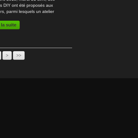
rs DIY ont été proposés aux
urs, parmi lesquels un atelier
verte du matériau carton.
rs DIY - Do It Yourself Installée
 la suite
a galerie de liaison de
itea...
>
>>