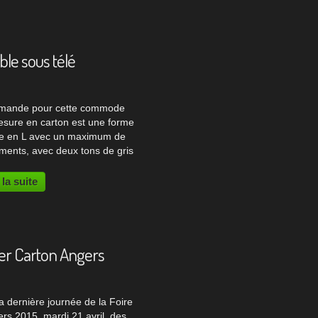
..
le sous télé
mande pour cette commode
esure en carton est une forme
e en L avec un maximum de
ments, avec deux tons de gris
rappel de bois naturel. Meuble
ton Pour un effet moins massif
 la suite
lement, le souhait du client était
ser...
ier Carton Angers
a dernière journée de la Foire
rs 2015, mardi 21 avril, des