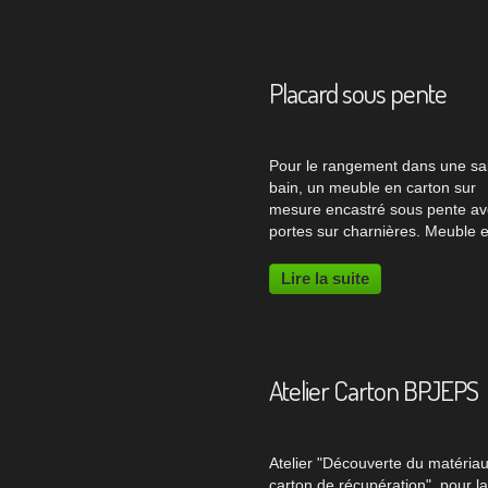
meuble en carton...
Placard sous pente
Pour le rangement dans une sal
bain, un meuble en carton sur
mesure encastré sous pente av
portes sur charnières. Meuble 
carton Comme tous les meuble
je fabrique, ce meuble en carto
Lire la suite
réalisé selon un cahier des cha
(formalisé...
Atelier Carton BPJEPS
Atelier "Découverte du matéria
carton de récupération", pour la