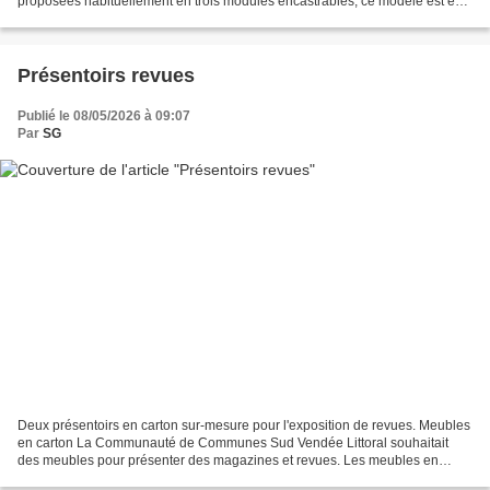
proposées habituellement en trois modules encastrables, ce modèle est en
deux blocs : - Le module inférieur sur roulettes...
Présentoirs revues
Publié le 08/05/2026 à 09:07
Par
SG
Deux présentoirs en carton sur-mesure pour l'exposition de revues. Meubles
en carton La Communauté de Communes Sud Vendée Littoral souhaitait
des meubles pour présenter des magazines et revues. Les meubles en
carton auto-portants mesurent 1 mètre 80 de...