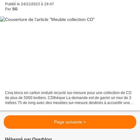
Publié le 24/11/2023 à 19:47
Par
SG
Cinq blocs en carton ondulé recyclé sur-mesure pour une collection de CD
de plus de 5000 boitiers. CDthèque La demande est de garnir un mur de 3
mètres 75 de long avec des meubles sur-mesure destinés à accueillir une
collection de CD de Jazz. Cinq blocs...
Page suivante >
Hébergé par Overblog