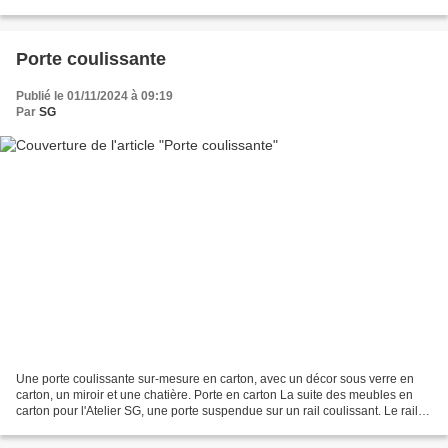
semblent être un bon exemple. Afin d'optimiser...
Porte coulissante
Publié le 01/11/2024 à 09:19
Par
SG
Une porte coulissante sur-mesure en carton, avec un décor sous verre en
carton, un miroir et une chatière. Porte en carton La suite des meubles en
carton pour l'Atelier SG, une porte suspendue sur un rail coulissant. Le rail
est fixé sur un mur en BA13...