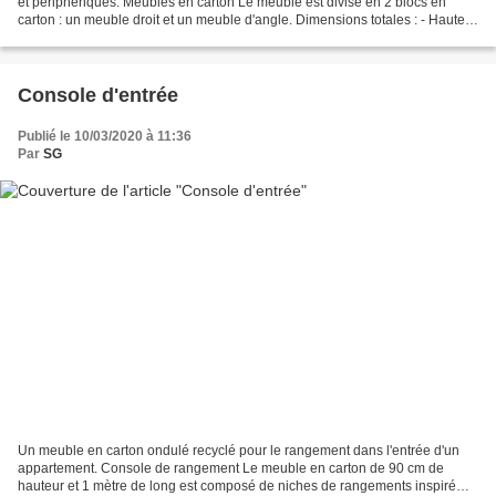
et périphériques. Meubles en carton Le meuble est divisé en 2 blocs en
carton : un meuble droit et un meuble d'angle. Dimensions totales : - Hauteur
: 80 cm - Longueur : 220 cm...
Console d'entrée
Publié le 10/03/2020 à 11:36
Par
SG
Un meuble en carton ondulé recyclé pour le rangement dans l'entrée d'un
appartement. Console de rangement Le meuble en carton de 90 cm de
hauteur et 1 mètre de long est composé de niches de rangements inspiré