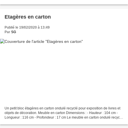
d'un modèle de console en carton, avec des...
Etagères en carton
Publié le 19/02/2020 à 13:49
Par
SG
Un petit bloc étagères en carton ondulé recyclé pour exposition de livres et
objets de décoration. Meuble en carton Dimensions : - Hauteur : 104 cm -
Longueur : 116 cm - Profondeur : 17 cm Le meuble en carton ondulé recyclé
est protégé par un vernis...