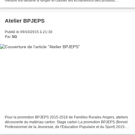
mesure est destiné à ranger et classer les échantillons des produits
médicaux distribués par l'entreprise....
Atelier BPJEPS
Publié le 09/10/2015 à 21:30
Par
SG
Pour la promotion BPJEPS 2015-2016 de Familles Rurales Angers, ateliers
découverte du matériau carton. Stage carton La promotion BPJEPS (Brevet
Professionnel de la Jeunesse, de l'Education Populaire et du Sport) 2015-
2016 est divisée en deux groupes sur...