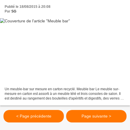
Publié le 18/08/2015 à 20:08
Par
SG
Un meuble-bar sur mesure en carton recyclé. Meuble bar Le meuble sur-
mesure en carton est assorti à un meuble télé et trois consoles de salon. Il
est destiné au rangement des bouteilles d'apéritifs et digestifs, des verres et
coupes, et des biscuits apéritifs....
< Page précédente
Page suivante >