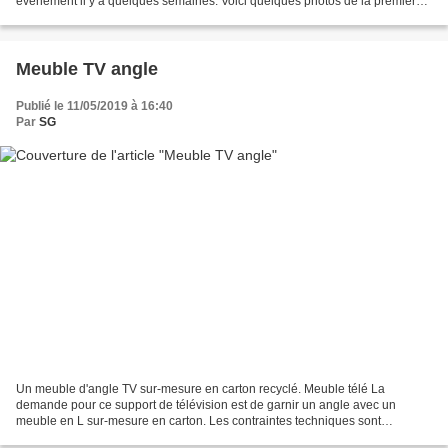
évènement il y a quelques semaines. Voici quelques photos de la première
édition du Parcours Bien Etre, dans...
Meuble TV angle
Publié le 11/05/2019 à 16:40
Par
SG
Un meuble d'angle TV sur-mesure en carton recyclé. Meuble télé La
demande pour ce support de télévision est de garnir un angle avec un
meuble en L sur-mesure en carton. Les contraintes techniques sont
précisées : passages de plinthe et prises murales...