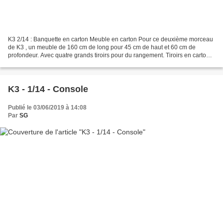
K3 2/14 : Banquette en carton Meuble en carton Pour ce deuxième morceau
de K3 , un meuble de 160 cm de long pour 45 cm de haut et 60 cm de
profondeur. Avec quatre grands tiroirs pour du rangement. Tiroirs en carton
Finitions Ce meuble est en carton ondulé...
K3 - 1/14 - Console
Publié le 03/06/2019 à 14:08
Par
SG