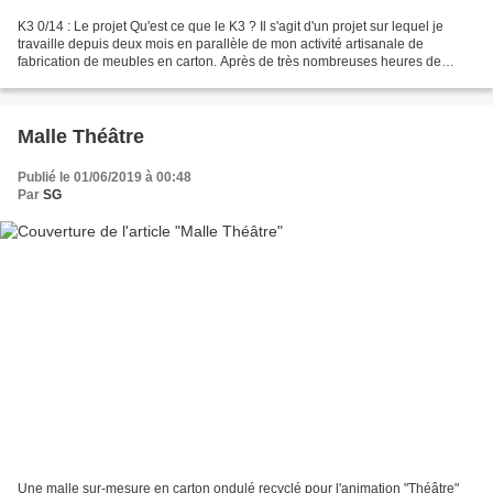
K3 0/14 : Le projet Qu'est ce que le K3 ? Il s'agit d'un projet sur lequel je
travaille depuis deux mois en parallèle de mon activité artisanale de
fabrication de meubles en carton. Après de très nombreuses heures de
travail, le K3 est aujourd'hui terminé...
Malle Théâtre
Publié le 01/06/2019 à 00:48
Par
SG
Une malle sur-mesure en carton ondulé recyclé pour l'animation "Théâtre"