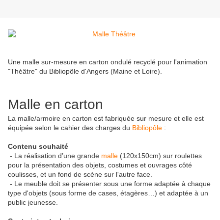
Une malle sur-mesure en carton ondulé recyclé pour l'animation
"Théâtre" du Bibliopôle d'Angers (Maine et Loire).
Malle en carton
La malle/armoire en carton est fabriquée sur mesure et elle est
équipée selon le cahier des charges du
Bibliopôle
:
Contenu souhaité
- La réalisation d’une grande
malle
(120x150cm) sur roulettes
pour la présentation des objets, costumes et ouvrages côté
coulisses, et un fond de scène sur l'autre face.
- Le meuble doit se présenter sous une forme adaptée à chaque
type d'objets (sous forme de cases, étagères…) et adaptée à un
public jeunesse.