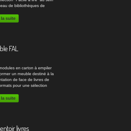
seau de bibliothèques de
. Facile à lire L'équipe de la
othèque Départementale de
 la suite
 avait découvert le présentoir à
ble FAL
 modules en carton à empiler
former un meuble destiné à la
tation de face de livres de
ormats pour une sélection
e à lire". Colonne lecture La
thèque d'Abbaretz dans le
 la suite
ement de la Loire Atlantique
tait exposer...
entoir livres