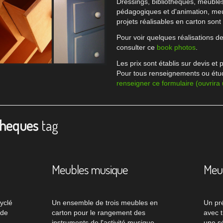
Dressings, bibliothèques, meubles 
pédagogiques et d'animation, meu
projets réalisables en carton son
Pour voir quelques réalisations 
consulter ce
book photos
.
Les prix sont établis sur devis et p
Pour tous renseignements ou étu
renseigner ce formulaire (ouvrira
heques
tag
Meubles musique
Meub
yclé
Un ensemble de trois meubles en
Un pré
 de
carton pour le rangement des
avec t
instruments de l'activité musique
une sé