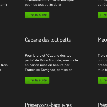
arnir
pour les tout petits de la
du ré
 avec
Médiathèque de la Gironde. Meuble
l'Orne
és à
itinérant Le meuble en carton a été
Bibli
Lire la suite
Lire
de
conçu selon les souhaits de l'équipe
l'Orne
de la Médiathèque et d'après...
trois...
Cabane des tout petits
Meu
Pour le projet "Cabane des tout
Trois
petits" de Biblio Gironde, une malle
pour 
trois
en carton mise en beauté par
présen
s.
Françoise Duvignac, et mise en
tous f
e de
spectacle par La Cie des Herbes
"Facil
Folles. Meuble en carton La "Cabane
Biblio
Lire la suite
Lire
des tout petits" a pour objectif de
départ
créer un espace pour...
souhai
Présentoirs-bacs livres
Prés