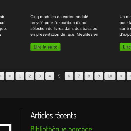
oir
Cinq modules en carton ondulé
Un me
ace
recyclé pour l'exposition d'une
pour l
que.
sélection de livres dans des bacs ou
sur 5 
a
en présentation de face. Meubles en
d'exp
e la
carton La Bibliothèque d'Allonnes
commu
près du Mans avait depuis plusieurs
deuxi
Lire la suite
Lire
s
mois un présentoir trois faces pour
présen
l'exposition...
présen
<
<
1
2
3
4
5
6
7
8
9
10
>
Articles récents
Bibliothèque nomade