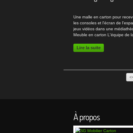
Une malle en carton pour recev
les consoles et l'écran de l'esp
jeux vidéos dans une médiathè
Meuble en carton L'équipe de l
Médiathèque Départementale d
Lozère souhaitait une malle
Lire la suite
identique aux malles jeux vidéo
proposées à la Médiathèque...
<
À propos