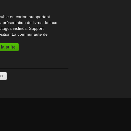
uble en carton autoportant
a présentation de livres de face
étages inclinés. Support
osition La communauté de
nes de Nozay souhaitait une
ème colonne lecture et un
 la suite
toir pour ses bibliothèques. Le
toir en carton...
>>