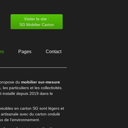
Visiter le site :
SG Mobilier Carton
es
Pages
Contact
 propose du
mobilier sur-mesure
les particuliers et les collectivités.
st installé depuis 2019 dans le
ubles en carton SG sont légers et
n artisanale avec du carton ondulé
ux de l'environnement.