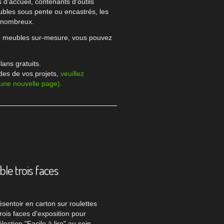
d'accueil, contenants d'outils
bles sous pente ou encastrés, les
t nombreux.
de meubles sur-mesure, vous pouvez
lans gratuits.
des de vos projets,
veuillez
 une nouvelle page).
le trois faces
sentoir en carton sur roulettes
rois faces d'exposition pour
lection "Facile à lire" au sein