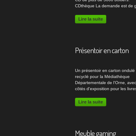
CDthèque La demande est de g
un mur de 3 mètres 75 de long
des meubles sur-mesure destin
Lire la suite
accueillir une collection de CD 
Jazz. Cinq blocs...
Présentoir en carton
Un présentoir en carton ondulé
recyclé pour la Médiathèque
Départementale de l'Orne, avec 
côtés d'exposition pour les livre
Meuble en carton Dans le cadr
la démarche "Facile à Lire", le
Lire la suite
présentoir en carton permet
d'exposer des ouvrages de...
Meuble gaming