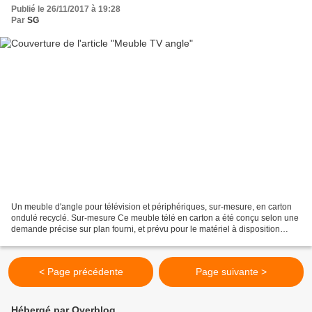
Publié le 26/11/2017 à 19:28
Par
SG
Un meuble d'angle pour télévision et périphériques, sur-mesure, en carton
ondulé recyclé. Sur-mesure Ce meuble télé en carton a été conçu selon une
demande précise sur plan fourni, et prévu pour le matériel à disposition
(enceintes, box). Dimensions :...
< Page précédente
Page suivante >
Hébergé par Overblog