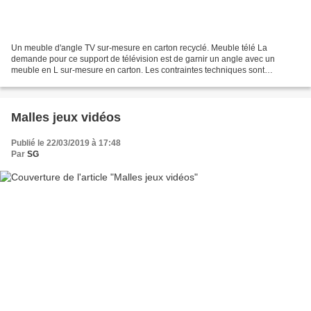
Un meuble d'angle TV sur-mesure en carton recyclé. Meuble télé La
demande pour ce support de télévision est de garnir un angle avec un
meuble en L sur-mesure en carton. Les contraintes techniques sont
précisées : passages de plinthe et prises murales...
Malles jeux vidéos
Publié le 22/03/2019 à 17:48
Par
SG