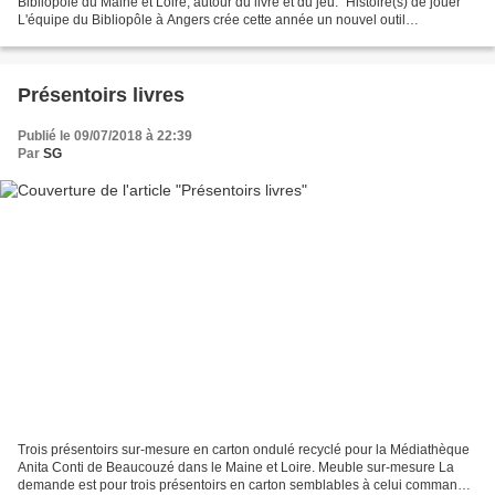
Bibliopôle du Maine et Loire, autour du livre et du jeu. "Histoire(s) de jouer"
L'équipe du Bibliopôle à Angers crée cette année un nouvel outil
d'animation autour de la thématique du...
Présentoirs livres
Publié le 09/07/2018 à 22:39
Par
SG
Trois présentoirs sur-mesure en carton ondulé recyclé pour la Médiathèque
Anita Conti de Beaucouzé dans le Maine et Loire. Meuble sur-mesure La
demande est pour trois présentoirs en carton semblables à celui commandé