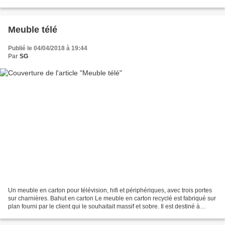
en 2017, avec des dimensions légèrement...
Meuble télé
Publié le 04/04/2018 à 19:44
Par
SG
Un meuble en carton pour télévision, hifi et périphériques, avec trois portes
sur charnières. Bahut en carton Le meuble en carton recyclé est fabriqué sur
plan fourni par le client qui le souhaitait massif et sobre. Il est destiné à
supporter un écran...