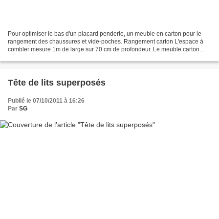
Pour optimiser le bas d'un placard penderie, un meuble en carton pour le
rangement des chaussures et vide-poches. Rangement carton L'espace à
combler mesure 1m de large sur 70 cm de profondeur. Le meuble carton
ondulé recyclé est en un bloc en forme de...
Tête de lits superposés
Publié le 07/10/2011 à 16:26
Par
SG