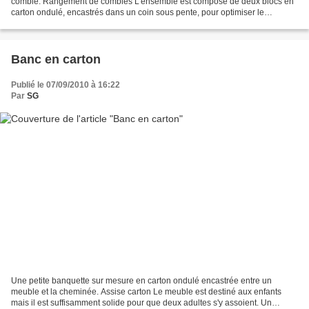
comble. Rangement de combles L'ensemble est composé de deux blocs en
carton ondulé, encastrés dans un coin sous pente, pour optimiser le
rangement de livres dans ce coin difficilement...
Banc en carton
Publié le 07/09/2010 à 16:22
Par
SG
Une petite banquette sur mesure en carton ondulé encastrée entre un
meuble et la cheminée. Assise carton Le meuble est destiné aux enfants
mais il est suffisamment solide pour que deux adultes s'y assoient. Un