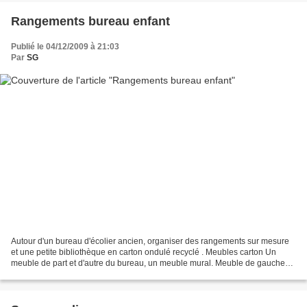
Rangements bureau enfant
Publié le 04/12/2009 à 21:03
Par
SG
Autour d'un bureau d'écolier ancien, organiser des rangements sur mesure
et une petite bibliothèque en carton ondulé recyclé . Meubles carton Un
meuble de part et d'autre du bureau, un meuble mural. Meuble de gauche
Console basse avec 5 petits tiroirs...