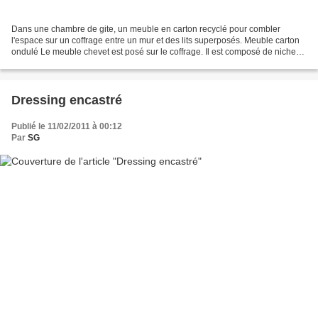
Dans une chambre de gite, un meuble en carton recyclé pour combler
l'espace sur un coffrage entre un mur et des lits superposés. Meuble carton
ondulé Le meuble chevet est posé sur le coffrage. Il est composé de niches
et de tiroirs pour des rangements...
Dressing encastré
Publié le 11/02/2011 à 00:12
Par
SG