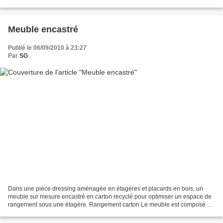
dossier en moulures semblables à celles des...
Meuble encastré
Publié le 06/09/2010 à 23:27
Par
SG
Dans une pièce dressing aménagée en étagères et placards en bois, un
meuble sur mesure encastré en carton recyclé pour optimiser un espace de
rangement sous une étagère. Rangement carton Le meuble est composé de
3 grands tiroirs pour ranger les sacs à...