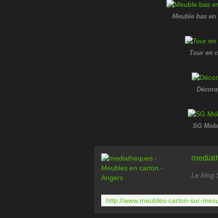
Meuble bas en 
Tour en c
Décorat
SG Mobi
mediat
Le blog 