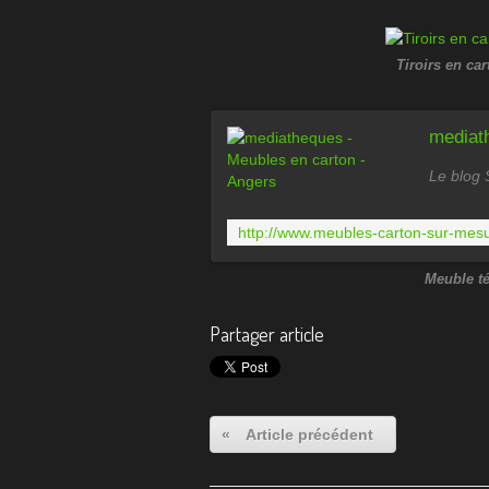
Tiroirs en ca
mediat
Le blog 
Meuble té
Partager article
«
Article précédent